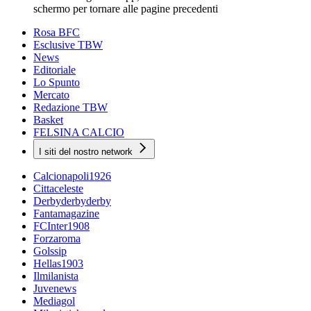
schermo per tornare alle pagine precedenti
Rosa BFC
Esclusive TBW
News
Editoriale
Lo Spunto
Mercato
Redazione TBW
Basket
FELSINA CALCIO
I siti del nostro network
Calcionapoli1926
Cittaceleste
Derbyderbyderby
Fantamagazine
FCInter1908
Forzaroma
Golssip
Hellas1903
Ilmilanista
Juvenews
Mediagol