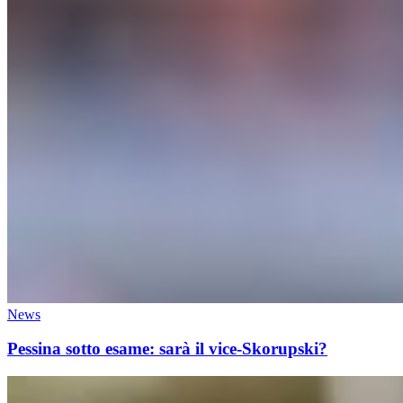
News
Pessina sotto esame: sarà il vice-Skorupski?