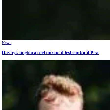
News
Dovbyk migliora: nel mirino il test contro il Pisa