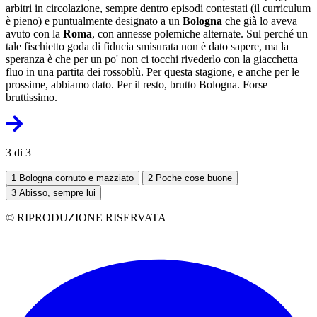
arbitri in circolazione, sempre dentro episodi contestati (il curriculum
è pieno) e puntualmente designato a un
Bologna
che già lo aveva
avuto con la
Roma
, con annesse polemiche alternate. Sul perché un
tale fischietto goda di fiducia smisurata non è dato sapere, ma la
speranza è che per un po' non ci tocchi rivederlo con la giacchetta
fluo in una partita dei rossoblù. Per questa stagione, e anche per le
prossime, abbiamo dato. Per il resto, brutto Bologna. Forse
bruttissimo.
3 di 3
1
Bologna cornuto e mazziato
2
Poche cose buone
3
Abisso, sempre lui
© RIPRODUZIONE RISERVATA