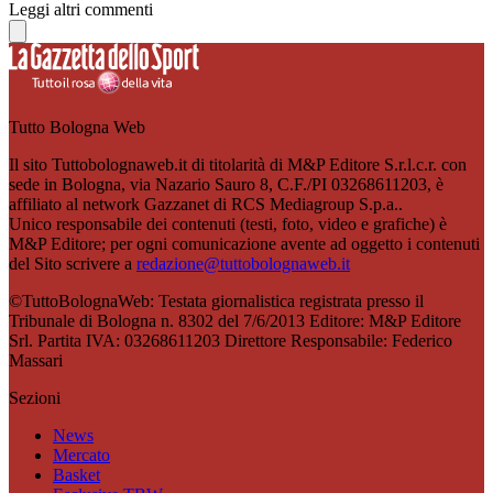
Leggi altri commenti
Tutto Bologna Web
Il sito Tuttobolognaweb.it di titolarità di M&P Editore S.r.l.c.r. con
sede in Bologna, via Nazario Sauro 8, C.F./PI 03268611203, è
affiliato al network Gazzanet di RCS Mediagroup S.p.a..
Unico responsabile dei contenuti (testi, foto, video e grafiche) è
M&P Editore; per ogni comunicazione avente ad oggetto i contenuti
del Sito scrivere a
redazione@tuttobolognaweb.it
©TuttoBolognaWeb: Testata giornalistica registrata presso il
Tribunale di Bologna n. 8302 del 7/6/2013 Editore: M&P Editore
Srl. Partita IVA: 03268611203 Direttore Responsabile: Federico
Massari
Sezioni
News
Mercato
Basket