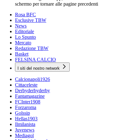
schermo per tornare alle pagine precedenti
Rosa BFC
Esclusive TBW
News
Editoriale
Lo Spunto
Mercato
Redazione TBW
Basket
FELSINA CALCIO
I siti del nostro network
Calcionapoli1926
Cittaceleste
Derbyderbyderby
Fantamagazine
FCInter1908
Forzaroma
Golssip
Hellas1903
Ilmilanista
Juvenews
Mediagol