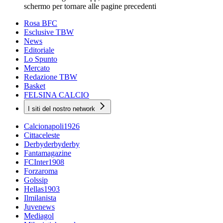
schermo per tornare alle pagine precedenti
Rosa BFC
Esclusive TBW
News
Editoriale
Lo Spunto
Mercato
Redazione TBW
Basket
FELSINA CALCIO
I siti del nostro network
Calcionapoli1926
Cittaceleste
Derbyderbyderby
Fantamagazine
FCInter1908
Forzaroma
Golssip
Hellas1903
Ilmilanista
Juvenews
Mediagol