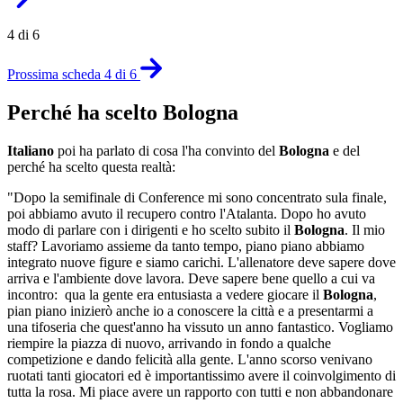
4 di 6
Prossima scheda 4 di 6
Perché ha scelto Bologna
Italiano
poi ha parlato di cosa l'ha convinto del
Bologna
e del
perché ha scelto questa realtà:
"Dopo la semifinale di Conference mi sono concentrato sula finale,
poi abbiamo avuto il recupero contro l'Atalanta. Dopo ho avuto
modo di parlare con i dirigenti e ho scelto subito il
Bologna
. Il mio
staff? Lavoriamo assieme da tanto tempo, piano piano abbiamo
integrato nuove figure e siamo carichi. L'allenatore deve sapere dove
arriva e l'ambiente dove lavora. Deve sapere bene quello a cui va
incontro: qua la gente era entusiasta a vedere giocare il
Bologna
,
pian piano inizierò anche io a conoscere la città e a presentarmi a
una tifoseria che quest'anno ha vissuto un anno fantastico. Vogliamo
riempire la piazza di nuovo, arrivando in fondo a qualche
competizione e dando felicità alla gente. L'anno scorso venivano
ruotati tanti giocatori ed è importantissimo avere il coinvolgimento di
tutta la rosa. Mi piace avere un rapporto con tutti e non abbandonare