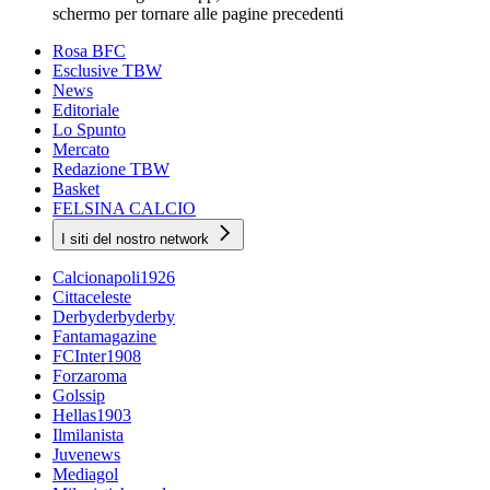
schermo per tornare alle pagine precedenti
Rosa BFC
Esclusive TBW
News
Editoriale
Lo Spunto
Mercato
Redazione TBW
Basket
FELSINA CALCIO
I siti del nostro network
Calcionapoli1926
Cittaceleste
Derbyderbyderby
Fantamagazine
FCInter1908
Forzaroma
Golssip
Hellas1903
Ilmilanista
Juvenews
Mediagol