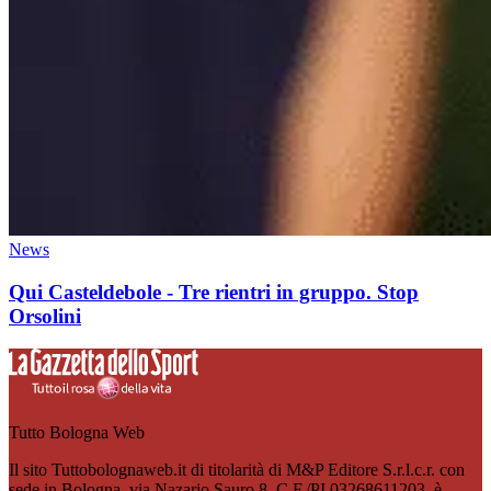
News
Qui Casteldebole - Tre rientri in gruppo. Stop
Orsolini
Tutto Bologna Web
Il sito Tuttobolognaweb.it di titolarità di M&P Editore S.r.l.c.r. con
sede in Bologna, via Nazario Sauro 8, C.F./PI 03268611203, è