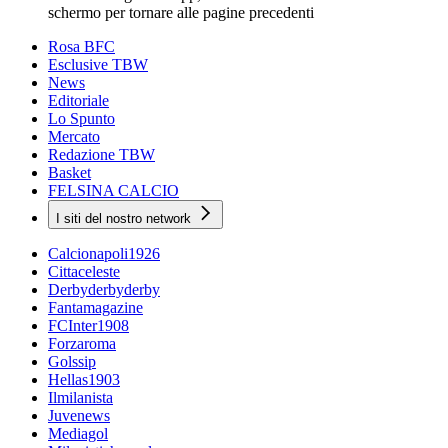
schermo per tornare alle pagine precedenti
Rosa BFC
Esclusive TBW
News
Editoriale
Lo Spunto
Mercato
Redazione TBW
Basket
FELSINA CALCIO
I siti del nostro network
Calcionapoli1926
Cittaceleste
Derbyderbyderby
Fantamagazine
FCInter1908
Forzaroma
Golssip
Hellas1903
Ilmilanista
Juvenews
Mediagol