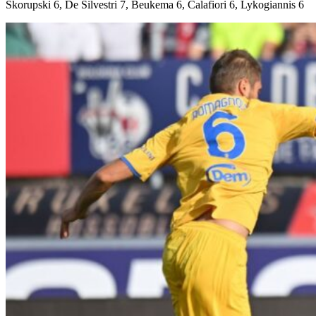
Skorupski 6, De Silvestri 7, Beukema 6, Calafiori 6, Lykogiannis 6