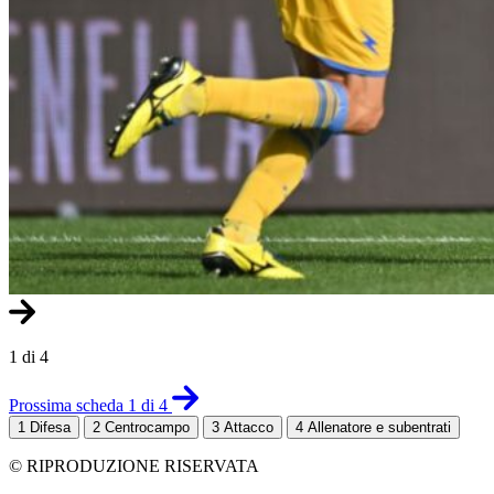
1 di 4
Prossima scheda 1 di 4
1
Difesa
2
Centrocampo
3
Attacco
4
Allenatore e subentrati
© RIPRODUZIONE RISERVATA