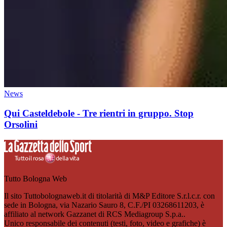
News
Qui Casteldebole - Tre rientri in gruppo. Stop
Orsolini
Tutto Bologna Web
Il sito Tuttobolognaweb.it di titolarità di M&P Editore S.r.l.c.r. con
sede in Bologna, via Nazario Sauro 8, C.F./PI 03268611203, è
affiliato al network Gazzanet di RCS Mediagroup S.p.a..
Unico responsabile dei contenuti (testi, foto, video e grafiche) è