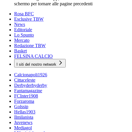
schermo per tornare alle pagine precedenti
Rosa BFC
Esclusive TBW
News
Editoriale
Lo Spunto
Mercato
Redazione TBW
Basket
FELSINA CALCIO
I siti del nostro network
Calcionapoli1926
Cittaceleste
Derbyderbyderby
Fantamagazine
FCInter1908
Forzaroma
Golssip
Hellas1903
Ilmilanista
Juvenews
Mediagol