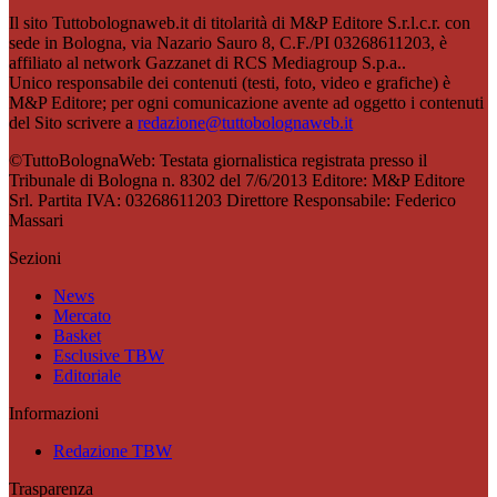
Il sito Tuttobolognaweb.it di titolarità di M&P Editore S.r.l.c.r. con
sede in Bologna, via Nazario Sauro 8, C.F./PI 03268611203, è
affiliato al network Gazzanet di RCS Mediagroup S.p.a..
Unico responsabile dei contenuti (testi, foto, video e grafiche) è
M&P Editore; per ogni comunicazione avente ad oggetto i contenuti
del Sito scrivere a
redazione@tuttobolognaweb.it
©TuttoBolognaWeb: Testata giornalistica registrata presso il
Tribunale di Bologna n. 8302 del 7/6/2013 Editore: M&P Editore
Srl. Partita IVA: 03268611203 Direttore Responsabile: Federico
Massari
Sezioni
News
Mercato
Basket
Esclusive TBW
Editoriale
Informazioni
Redazione TBW
Trasparenza