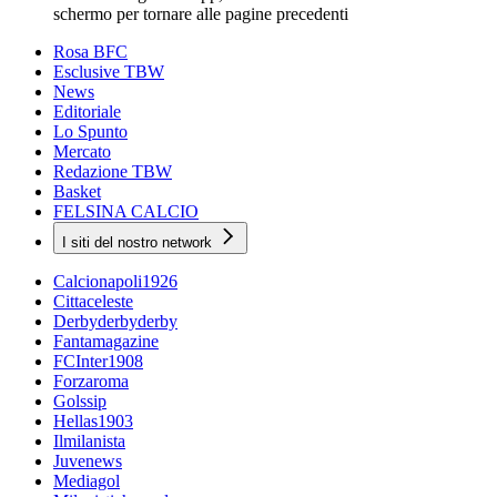
schermo per tornare alle pagine precedenti
Rosa BFC
Esclusive TBW
News
Editoriale
Lo Spunto
Mercato
Redazione TBW
Basket
FELSINA CALCIO
I siti del nostro network
Calcionapoli1926
Cittaceleste
Derbyderbyderby
Fantamagazine
FCInter1908
Forzaroma
Golssip
Hellas1903
Ilmilanista
Juvenews
Mediagol