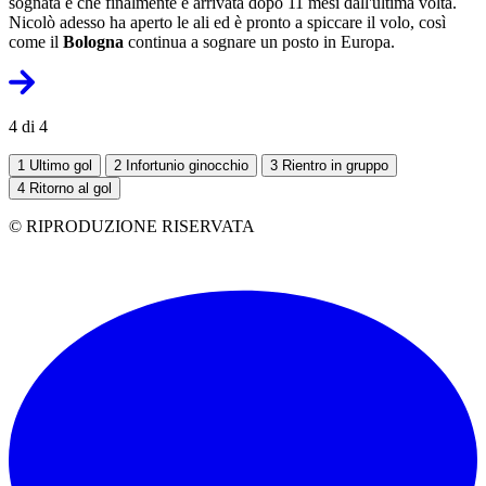
sognata e che finalmente è arrivata dopo 11 mesi dall'ultima volta.
Nicolò adesso ha aperto le ali ed è pronto a spiccare il volo, così
come il
Bologna
continua a sognare un posto in Europa.
4 di 4
1
Ultimo gol
2
Infortunio ginocchio
3
Rientro in gruppo
4
Ritorno al gol
© RIPRODUZIONE RISERVATA