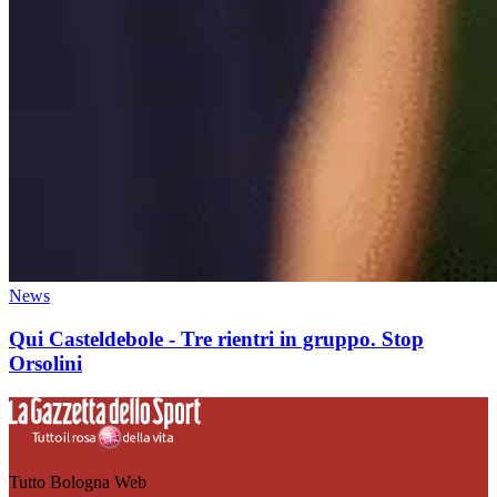
News
Qui Casteldebole - Tre rientri in gruppo. Stop
Orsolini
Tutto Bologna Web