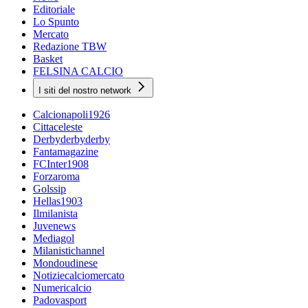
Editoriale
Lo Spunto
Mercato
Redazione TBW
Basket
FELSINA CALCIO
I siti del nostro network
Calcionapoli1926
Cittaceleste
Derbyderbyderby
Fantamagazine
FCInter1908
Forzaroma
Golssip
Hellas1903
Ilmilanista
Juvenews
Mediagol
Milanistichannel
Mondoudinese
Notiziecalciomercato
Numericalcio
Padovasport