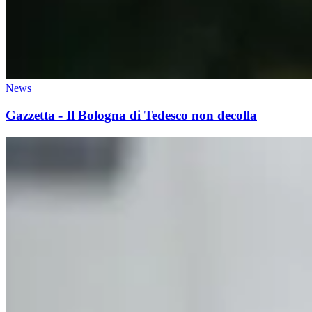
News
Gazzetta - Il Bologna di Tedesco non decolla